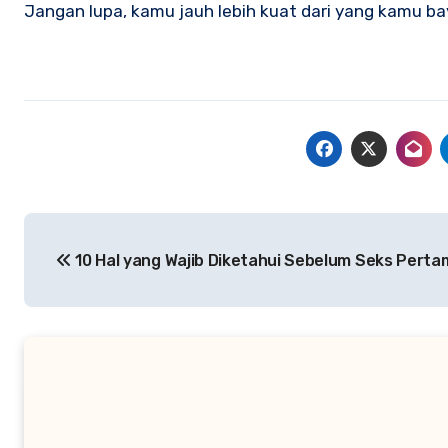
Jangan lupa, kamu jauh lebih kuat dari yang kamu b
Navigasi
10 Hal yang Wajib Diketahui Sebelum Seks Pertam
pos