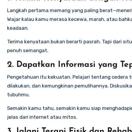
Langkah pertama memang yang paling berat—menerima
Wajar kalau kamu merasa kecewa, marah, atau bahkan 
keadaan.
Terima kenyataan bukan berarti pasrah. Tapi dari si
penuh semangat.
2. Dapatkan Informasi yang Te
Pengetahuan itu kekuatan. Pelajari tentang cedera t
dilakukan, dan kemungkinan pemulihannya. Diskusika
tubuhmu.
Semakin kamu tahu, semakin kamu siap menghadapin
jelas dari internet atau mitos.
3. Jalani Terapi Fisik dan Rehab