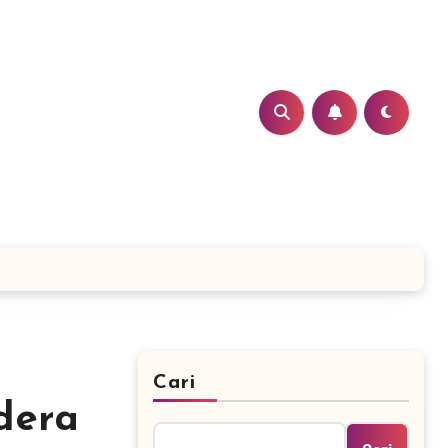
Cari
dera