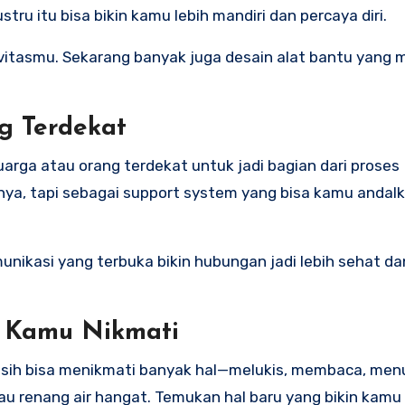
ru itu bisa bikin kamu lebih mandiri dan percaya diri.
ivitasmu. Sekarang banyak juga desain alat bantu yang
g Terdekat
uarga atau orang terdekat untuk jadi bagian dari proses
a, tapi sebagai support system yang bisa kamu andalk
nikasi yang terbuka bikin hubungan jadi lebih sehat da
g Kamu Nikmati
sih bisa menikmati banyak hal—melukis, membaca, menu
au renang air hangat. Temukan hal baru yang bikin kamu 