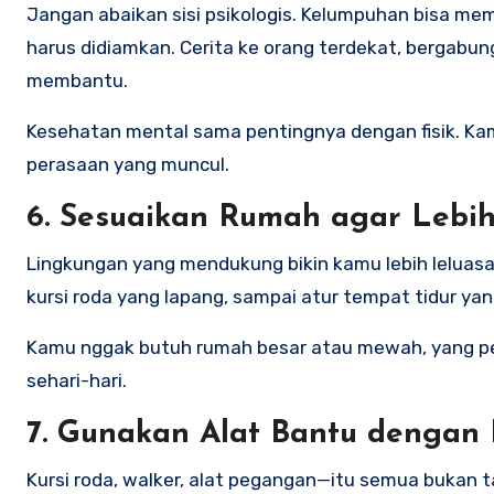
Jangan abaikan sisi psikologis. Kelumpuhan bisa memi
harus didiamkan. Cerita ke orang terdekat, bergabu
membantu.
Kesehatan mental sama pentingnya dengan fisik. K
perasaan yang muncul.
6. Sesuaikan Rumah agar Leb
Lingkungan yang mendukung bikin kamu lebih leluasa 
kursi roda yang lapang, sampai atur tempat tidur y
Kamu nggak butuh rumah besar atau mewah, yang pe
sehari-hari.
7. Gunakan Alat Bantu dengan
Kursi roda, walker, alat pegangan—itu semua bukan