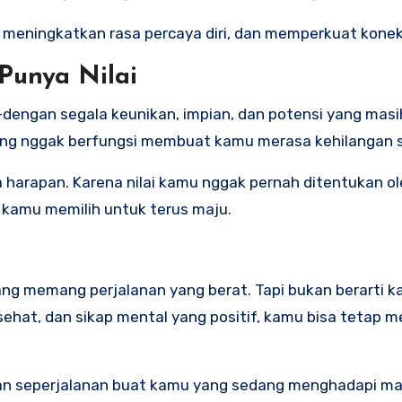
meningkatkan rasa percaya diri, dan memperkuat koneks
Punya Nilai
engan segala keunikan, impian, dan potensi yang masi
ang nggak berfungsi membuat kamu merasa kehilangan 
ga harapan. Karena nilai kamu nggak pernah ditentukan o
r kamu memilih untuk terus maju.
ng memang perjalanan yang berat. Tapi bukan berarti 
hat, dan sikap mental yang positif, kamu bisa tetap m
man seperjalanan buat kamu yang sedang menghadapi masa