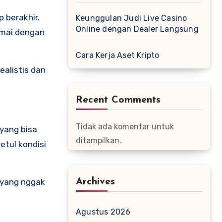
 berakhir.
Keunggulan Judi Live Casino
Online dengan Dealer Langsung
amai dengan
Cara Kerja Aset Kripto
ealistis dan
Recent Comments
Tidak ada komentar untuk
 yang bisa
ditampilkan.
etul kondisi
 yang nggak
Archives
Agustus 2026