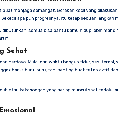
a buat menjaga semangat. Gerakan kecil yang dilakukan
Sekecil apa pun progresnya, itu tetap sebuah langkah m
lau dibutuhkan, semua bisa bantu kamu hidup lebih mandi
tif.
ng Sehat
an berdaya. Mulai dari waktu bangun tidur, sesi terapi,
 nggak harus buru-buru, tapi penting buat tetap aktif da
enuh atau kekosongan yang sering muncul saat terlalu l
 Emosional