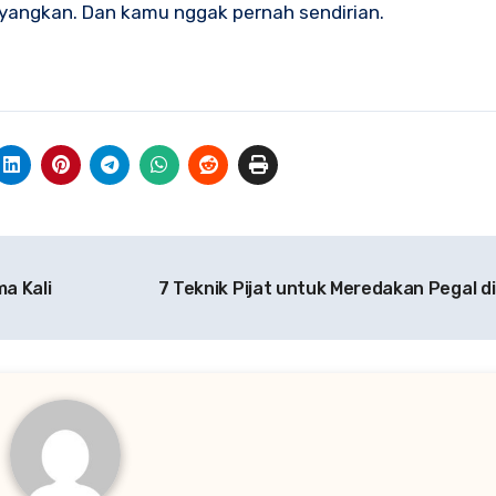
ayangkan. Dan kamu nggak pernah sendirian.
a Kali
7 Teknik Pijat untuk Meredakan Pegal d