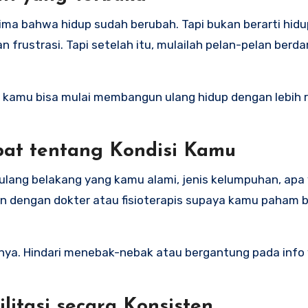
 bahwa hidup sudah berubah. Tapi bukan berarti hidup
frustrasi. Tapi setelah itu, mulailah pelan-pelan berd
tu kamu bisa mulai membangun ulang hidup dengan lebih r
pat tentang Kondisi Kamu
ulang belakang yang kamu alami, jenis kelumpuhan, apa
n dengan dokter atau fisioterapis supaya kamu paham b
ya. Hindari menebak-nebak atau bergantung pada info
ilitasi secara Konsisten