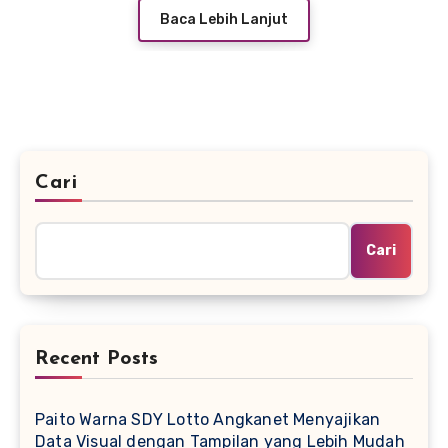
Baca Lebih Lanjut
Cari
Cari
Recent Posts
Paito Warna SDY Lotto Angkanet Menyajikan
Data Visual dengan Tampilan yang Lebih Mudah