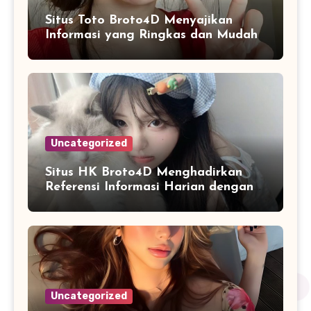
Situs Toto Broto4D Menyajikan
Informasi yang Ringkas dan Mudah
Dipahami
Uncategorized
Situs HK Broto4D Menghadirkan
Referensi Informasi Harian dengan
Navigasi yang Lebih Nyaman
Uncategorized