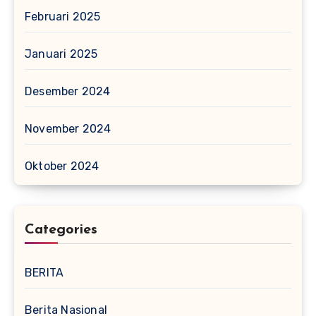
Februari 2025
Januari 2025
Desember 2024
November 2024
Oktober 2024
Categories
BERITA
Berita Nasional