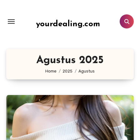
Lewati
ke
konten
yourdealing.com
Agustus 2025
Home
2025
Agustus