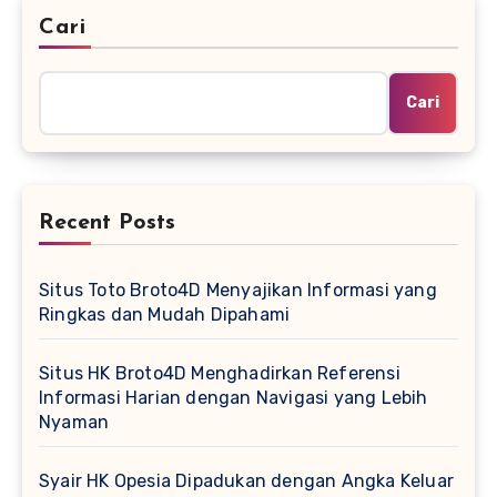
Cari
Cari
Recent Posts
Situs Toto Broto4D Menyajikan Informasi yang
Ringkas dan Mudah Dipahami
Situs HK Broto4D Menghadirkan Referensi
Informasi Harian dengan Navigasi yang Lebih
Nyaman
Syair HK Opesia Dipadukan dengan Angka Keluar