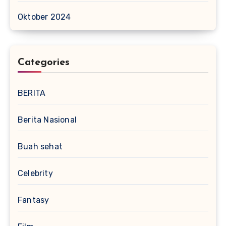
Oktober 2024
Categories
BERITA
Berita Nasional
Buah sehat
Celebrity
Fantasy