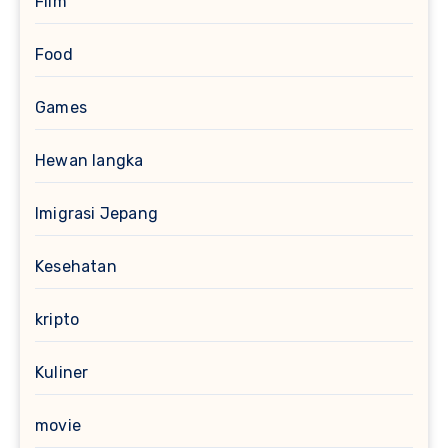
Film
Food
Games
Hewan langka
Imigrasi Jepang
Kesehatan
kripto
Kuliner
movie