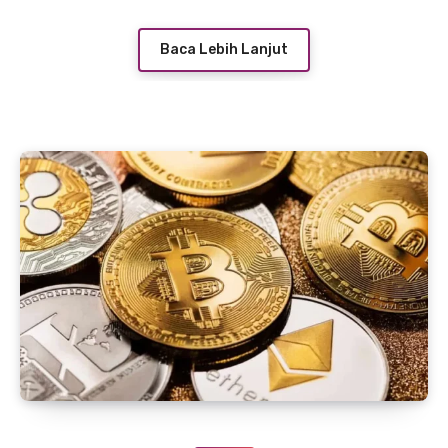
Baca Lebih Lanjut