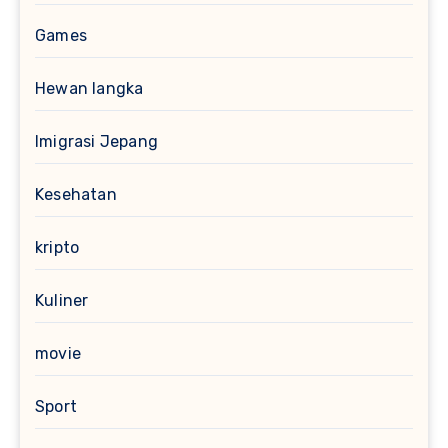
Games
Hewan langka
Imigrasi Jepang
Kesehatan
kripto
Kuliner
movie
Sport