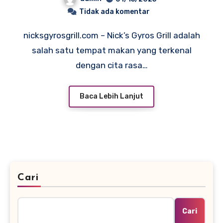
Tidak ada komentar
nicksgyrosgrill.com – Nick’s Gyros Grill adalah
salah satu tempat makan yang terkenal
dengan cita rasa…
Baca Lebih Lanjut
Cari
Cari