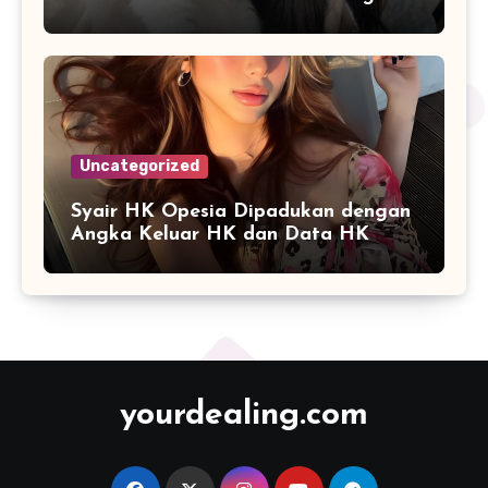
Navigasi yang Lebih Nyaman
Uncategorized
Syair HK Opesia Dipadukan dengan
Angka Keluar HK dan Data HK
Lotto Paito Terbaru
yourdealing.com