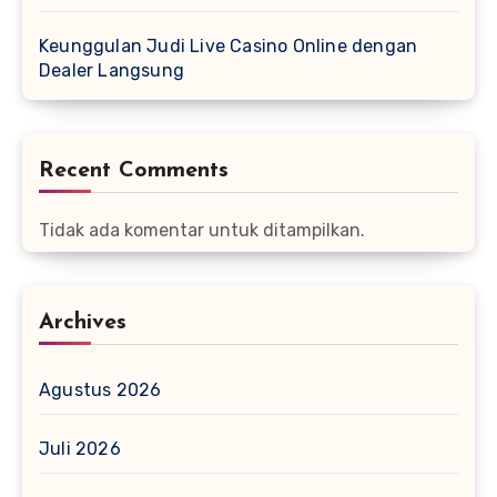
Keunggulan Judi Live Casino Online dengan
Dealer Langsung
Recent Comments
Tidak ada komentar untuk ditampilkan.
Archives
Agustus 2026
Juli 2026