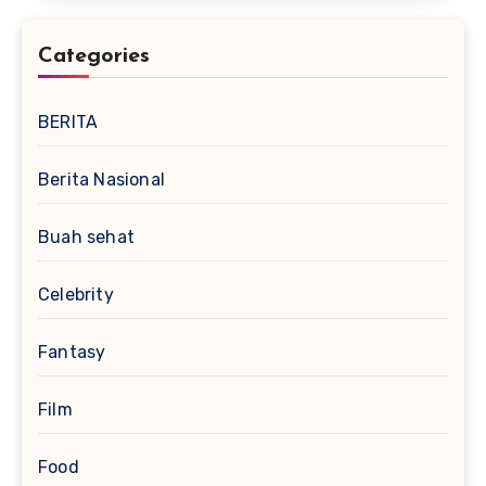
Categories
BERITA
Berita Nasional
Buah sehat
Celebrity
Fantasy
Film
Food