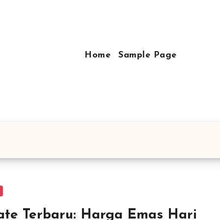
Home
Sample Page
te Terbaru: Harga Emas Hari