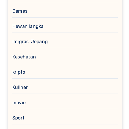
Games
Hewan langka
Imigrasi Jepang
Kesehatan
kripto
Kuliner
movie
Sport