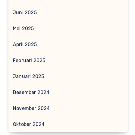
Juni 2025
Mei 2025
April 2025
Februari 2025
Januari 2025
Desember 2024
November 2024
Oktober 2024