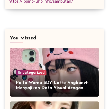
https://lppmp-uho.info/sambutan/
You Missed
Uncategorized
Paito Warna SDY Lotto Angkanet
Menyajikan Data Visual dengan
Tampilan yang Lebih Mudah
Dipahami