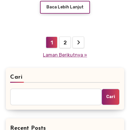
Baca Lebih Lanjut
Paginasi
1
2
pos
Laman Berikutnya »
Cari
Cari
Recent Posts