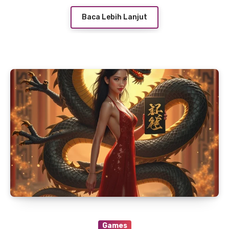
Baca Lebih Lanjut
Games