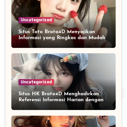
Uncategorized
Situs Toto Broto4D Menyajikan
Informasi yang Ringkas dan Mudah
Dipahami
Uncategorized
Situs HK Broto4D Menghadirkan
Referensi Informasi Harian dengan
Navigasi yang Lebih Nyaman