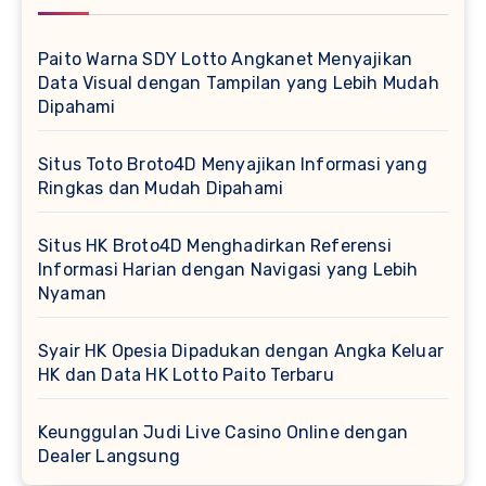
Paito Warna SDY Lotto Angkanet Menyajikan
Data Visual dengan Tampilan yang Lebih Mudah
Dipahami
Situs Toto Broto4D Menyajikan Informasi yang
Ringkas dan Mudah Dipahami
Situs HK Broto4D Menghadirkan Referensi
Informasi Harian dengan Navigasi yang Lebih
Nyaman
Syair HK Opesia Dipadukan dengan Angka Keluar
HK dan Data HK Lotto Paito Terbaru
Keunggulan Judi Live Casino Online dengan
Dealer Langsung