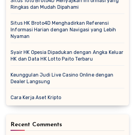
Situs Toto Broto4D Menyajikan Informasi yang
Ringkas dan Mudah Dipahami
Situs HK Broto4D Menghadirkan Referensi
Informasi Harian dengan Navigasi yang Lebih
Nyaman
Syair HK Opesia Dipadukan dengan Angka Keluar
HK dan Data HK Lotto Paito Terbaru
Keunggulan Judi Live Casino Online dengan
Dealer Langsung
Cara Kerja Aset Kripto
Recent Comments