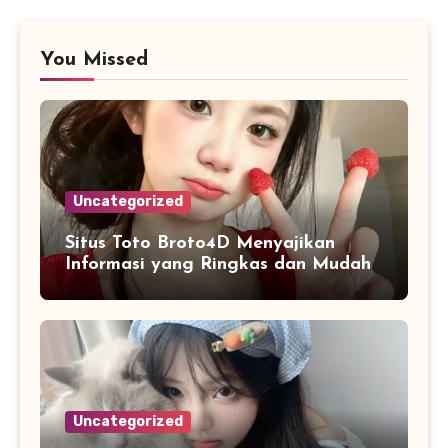
You Missed
Uncategorized
Situs Toto Broto4D Menyajikan
Informasi yang Ringkas dan Mudah
Dipahami
Uncategorized