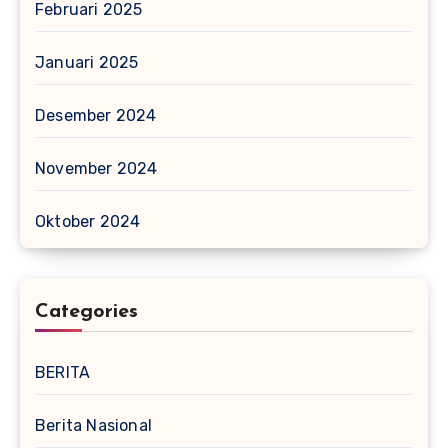
Februari 2025
Januari 2025
Desember 2024
November 2024
Oktober 2024
Categories
BERITA
Berita Nasional