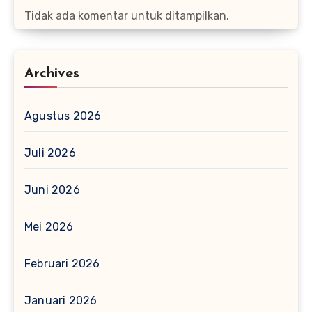
Tidak ada komentar untuk ditampilkan.
Archives
Agustus 2026
Juli 2026
Juni 2026
Mei 2026
Februari 2026
Januari 2026