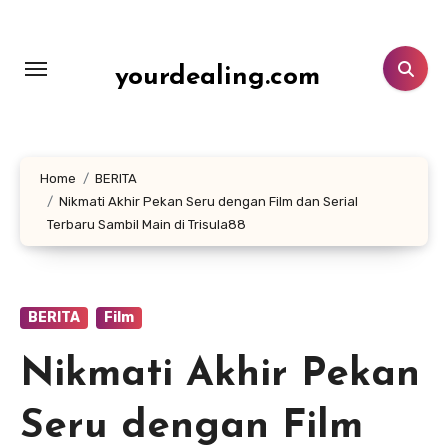
Lewati
ke
konten
yourdealing.com
Home
BERITA
Nikmati Akhir Pekan Seru dengan Film dan Serial
Terbaru Sambil Main di Trisula88
BERITA
Film
Nikmati Akhir Pekan
Seru dengan Film