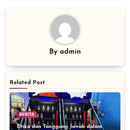
By
admin
Related Post
BERITA
Etika dan Tanggung Jawab dalam