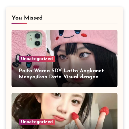
You Missed
Uncategorized
Paito Warna SDY Lotto Angkanet
Menyajikan Data Visual dengan
Tampilan yang Lebih Mudah
Dipahami
Uncategorized