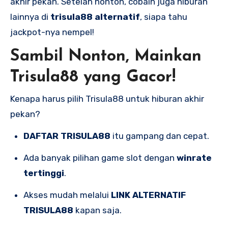
akhir pekan. Setelah nonton, cobain juga hiburan
lainnya di
trisula88 alternatif
, siapa tahu
jackpot-nya nempel!
Sambil Nonton, Mainkan
Trisula88 yang Gacor!
Kenapa harus pilih Trisula88 untuk hiburan akhir
pekan?
DAFTAR TRISULA88
itu gampang dan cepat.
Ada banyak pilihan game slot dengan
winrate
tertinggi
.
Akses mudah melalui
LINK ALTERNATIF
TRISULA88
kapan saja.