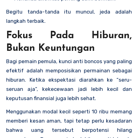
Begitu tanda-tanda itu muncul, jeda adalah
langkah terbaik.
Fokus Pada Hiburan,
Bukan Keuntungan
Bagi pemain pemula, kunci anti boncos yang paling
efektif adalah memposisikan permainan sebagai
hiburan. Ketika ekspektasi diarahkan ke “seru-
seruan aja”, kekecewaan jadi lebih kecil dan
keputusan finansial juga lebih sehat.
Menggunakan modal kecil seperti 10 ribu memang
memberi kesan aman, tapi tetap perlu kesadaran
bahwa uang tersebut berpotensi hilang