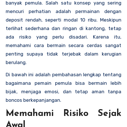
banyak pemula. Salah satu konsep yang sering
mencuri perhatian adalah permainan dengan
deposit rendah, seperti modal 10 ribu. Meskipun
terlihat sederhana dan ringan di kantong, tetap
ada risiko yang perlu disadari. Karena itu,
memahami cara bermain secara cerdas sangat
penting supaya tidak terjebak dalam kerugian
berulang.
Di bawah ini adalah pembahasan lengkap tentang
bagaimana pemain pemula bisa bermain lebih
bijak, menjaga emosi, dan tetap aman tanpa
boncos berkepanjangan.
Memahami Risiko Sejak
Awal