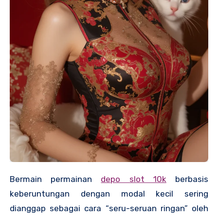
Bermain permainan
depo slot 10k
berbasis
keberuntungan dengan modal kecil sering
dianggap sebagai cara “seru-seruan ringan” oleh