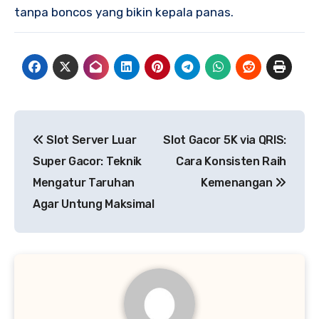
tanpa boncos yang bikin kepala panas.
Navigasi
Slot Server Luar
Slot Gacor 5K via QRIS:
pos
Super Gacor: Teknik
Cara Konsisten Raih
Mengatur Taruhan
Kemenangan
Agar Untung Maksimal