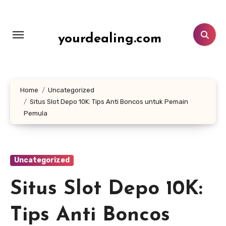
Lewati
ke
konten
yourdealing.com
Home
Uncategorized
Situs Slot Depo 10K: Tips Anti Boncos untuk Pemain
Pemula
Uncategorized
Situs Slot Depo 10K:
Tips Anti Boncos