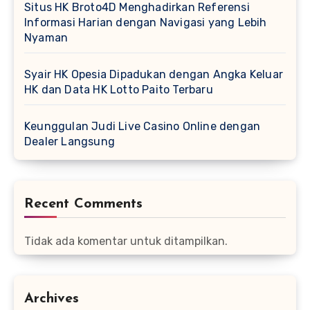
Situs HK Broto4D Menghadirkan Referensi
Informasi Harian dengan Navigasi yang Lebih
Nyaman
Syair HK Opesia Dipadukan dengan Angka Keluar
HK dan Data HK Lotto Paito Terbaru
Keunggulan Judi Live Casino Online dengan
Dealer Langsung
Recent Comments
Tidak ada komentar untuk ditampilkan.
Archives