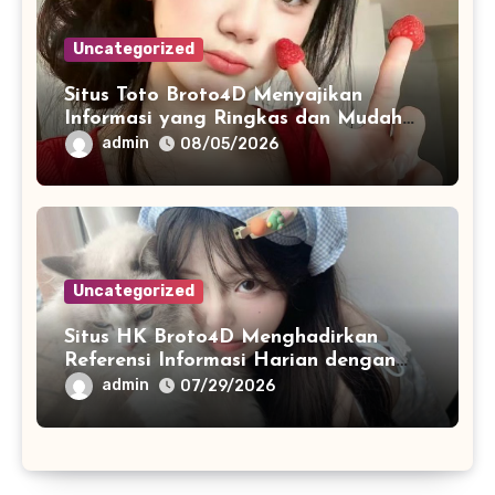
Uncategorized
Situs Toto Broto4D Menyajikan
Informasi yang Ringkas dan Mudah
Dipahami
admin
08/05/2026
Uncategorized
Situs HK Broto4D Menghadirkan
Referensi Informasi Harian dengan
Navigasi yang Lebih Nyaman
admin
07/29/2026