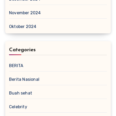
November 2024
Oktober 2024
Categories
BERITA
Berita Nasional
Buah sehat
Celebrity