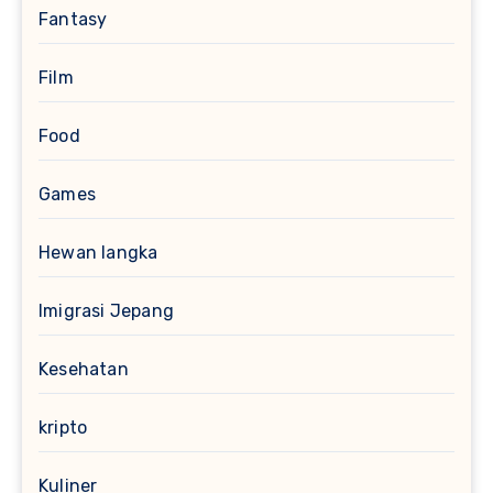
Fantasy
Film
Food
Games
Hewan langka
Imigrasi Jepang
Kesehatan
kripto
Kuliner