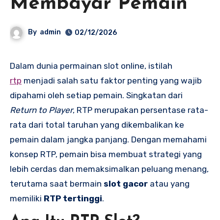
Membayar Pemain
By
admin
02/12/2026
Dalam dunia permainan slot online, istilah
rtp
menjadi salah satu faktor penting yang wajib
dipahami oleh setiap pemain. Singkatan dari
Return to Player
, RTP merupakan persentase rata-
rata dari total taruhan yang dikembalikan ke
pemain dalam jangka panjang. Dengan memahami
konsep RTP, pemain bisa membuat strategi yang
lebih cerdas dan memaksimalkan peluang menang,
terutama saat bermain
slot gacor
atau yang
memiliki
RTP tertinggi
.