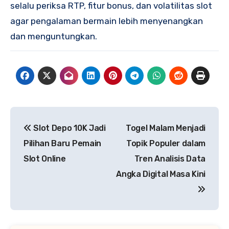
selalu periksa RTP, fitur bonus, dan volatilitas slot
agar pengalaman bermain lebih menyenangkan
dan menguntungkan.
Navigasi
Slot Depo 10K Jadi
Togel Malam Menjadi
pos
Pilihan Baru Pemain
Topik Populer dalam
Slot Online
Tren Analisis Data
Angka Digital Masa Kini