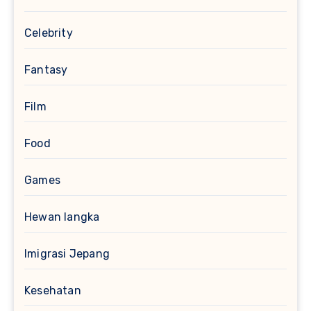
Celebrity
Fantasy
Film
Food
Games
Hewan langka
Imigrasi Jepang
Kesehatan