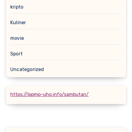
kripto
Kuliner
movie
Sport
Uncategorized
https://lppmp-uho.info/sambutan/