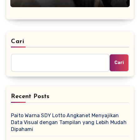
Cari
Cari
Recent Posts
Paito Warna SDY Lotto Angkanet Menyajikan
Data Visual dengan Tampilan yang Lebih Mudah
Dipahami