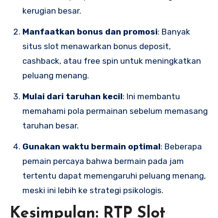
kerugian besar.
Manfaatkan bonus dan promosi
: Banyak
situs slot menawarkan bonus deposit,
cashback, atau free spin untuk meningkatkan
peluang menang.
Mulai dari taruhan kecil
: Ini membantu
memahami pola permainan sebelum memasang
taruhan besar.
Gunakan waktu bermain optimal
: Beberapa
pemain percaya bahwa bermain pada jam
tertentu dapat memengaruhi peluang menang,
meski ini lebih ke strategi psikologis.
Kesimpulan: RTP Slot