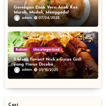
Gorengan Enak Versi Anak Kos:
Murah, Mudah, Menggoda!
admin
07/04/2025
Kuliner
Uncategorized
5 Menu Favorit Nick’s Gyros Grill
yang Harus Dicoba
admin
01/15/2025
Cari