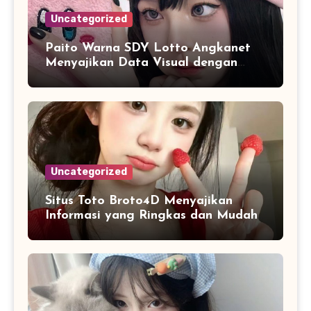
Uncategorized
Paito Warna SDY Lotto Angkanet
Menyajikan Data Visual dengan
Tampilan yang Lebih Mudah
Dipahami
Uncategorized
Situs Toto Broto4D Menyajikan
Informasi yang Ringkas dan Mudah
Dipahami