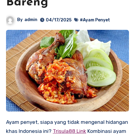
Bareng
By
admin
04/17/2025
#Ayam Penyet
Ayam penyet, siapa yang tidak mengenal hidangan
khas Indonesia ini?
Trisula88 Link
Kombinasi ayam