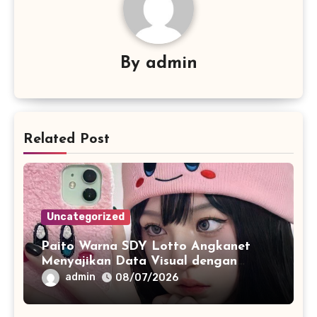
By
admin
Related Post
Uncategorized
Paito Warna SDY Lotto Angkanet
Menyajikan Data Visual dengan
Tampilan yang Lebih Mudah
admin
08/07/2026
Dipahami