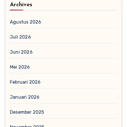
Archives
Agustus 2026
Juli 2026
Juni 2026
Mei 2026
Februari 2026
Januari 2026
Desember 2025