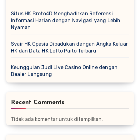
Situs HK Broto4D Menghadirkan Referensi
Informasi Harian dengan Navigasi yang Lebih
Nyaman
Syair HK Opesia Dipadukan dengan Angka Keluar
HK dan Data HK Lotto Paito Terbaru
Keunggulan Judi Live Casino Online dengan
Dealer Langsung
Recent Comments
Tidak ada komentar untuk ditampilkan.