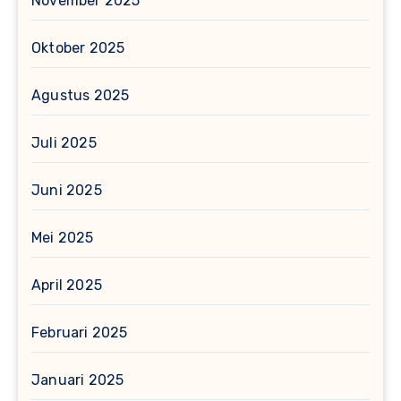
November 2025
Oktober 2025
Agustus 2025
Juli 2025
Juni 2025
Mei 2025
April 2025
Februari 2025
Januari 2025