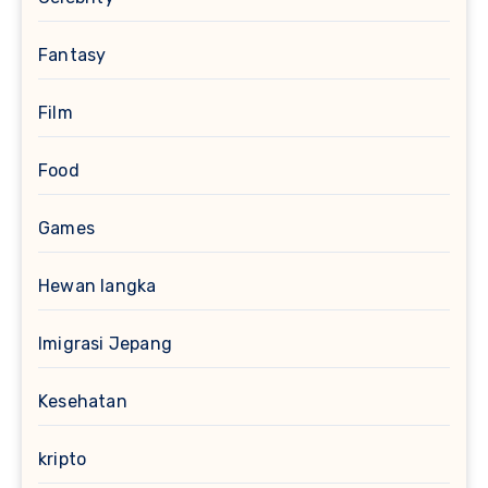
Fantasy
Film
Food
Games
Hewan langka
Imigrasi Jepang
Kesehatan
kripto