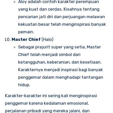
Aloy adalah contoh karakter perempuan
yang kuat dan cerdas. Kisahnya tentang
pencarian jati diri dan perjuangan melawan
kekuatan besar telah menginspirasi banyak
pemain.
Master Chief
(Halo)
Sebagai prajurit super yang setia, Master
Chief telah menjadi simbol dari
ketangguhan, keberanian, dan kesetiaan.
Karakternya menjadi inspirasi bagi banyak
penggemar dalam menghadapi tantangan
hidup.
Karakter-karakter ini sering kali menginspirasi
penggemar karena kedalaman emosional,
perjalanan pribadi yang mereka jalani, dan