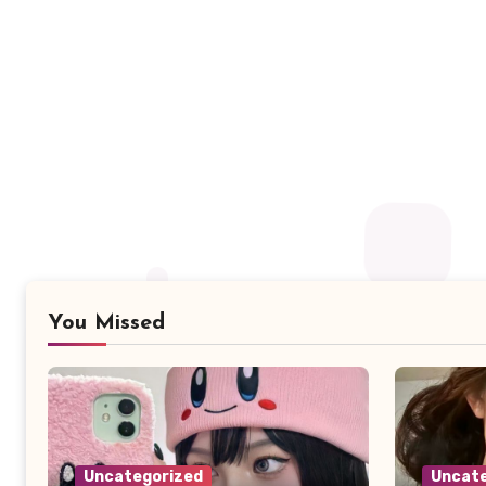
You Missed
Uncategorized
Uncate