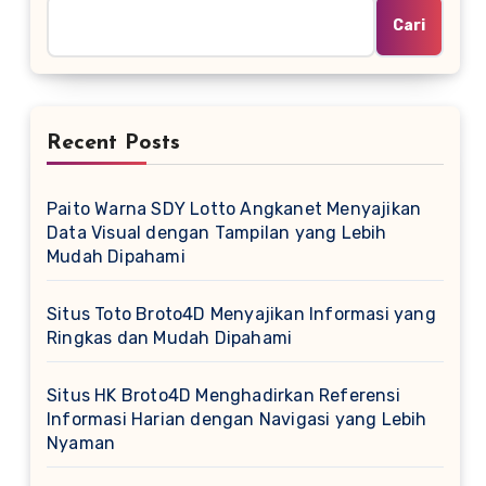
Cari
Recent Posts
Paito Warna SDY Lotto Angkanet Menyajikan
Data Visual dengan Tampilan yang Lebih
Mudah Dipahami
Situs Toto Broto4D Menyajikan Informasi yang
Ringkas dan Mudah Dipahami
Situs HK Broto4D Menghadirkan Referensi
Informasi Harian dengan Navigasi yang Lebih
Nyaman