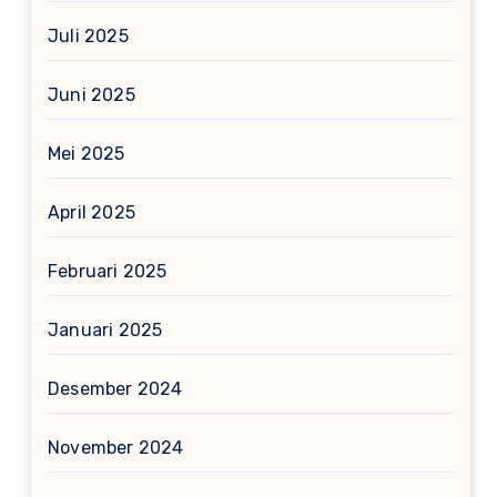
Juli 2025
Juni 2025
Mei 2025
April 2025
Februari 2025
Januari 2025
Desember 2024
November 2024