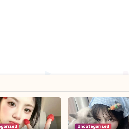
gorized
Uncategorized