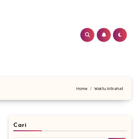
Home
Waktu Istirahat
Cari