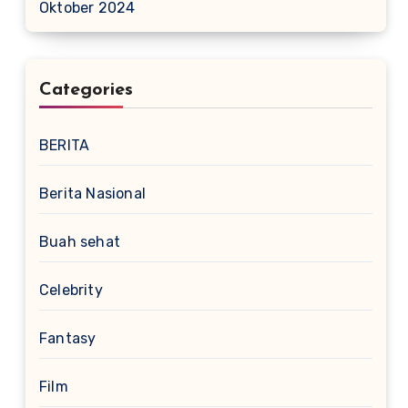
Oktober 2024
Categories
BERITA
Berita Nasional
Buah sehat
Celebrity
Fantasy
Film