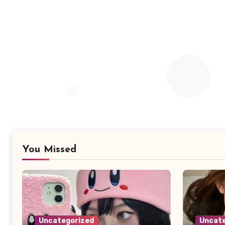
You Missed
Uncategorized
Uncate