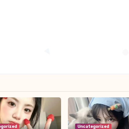
gorized
Uncategorized