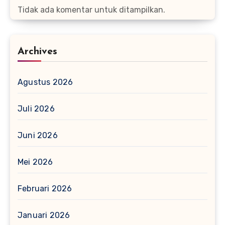
Tidak ada komentar untuk ditampilkan.
Archives
Agustus 2026
Juli 2026
Juni 2026
Mei 2026
Februari 2026
Januari 2026