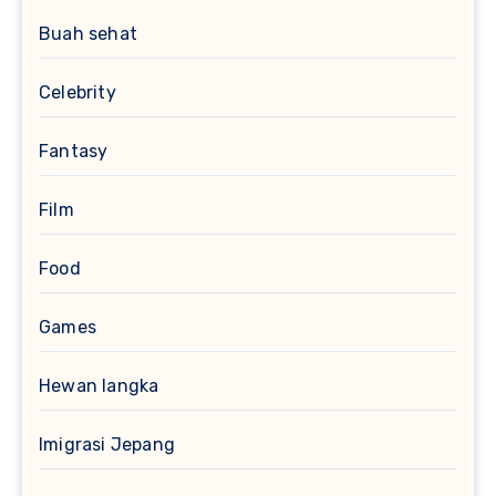
Buah sehat
Celebrity
Fantasy
Film
Food
Games
Hewan langka
Imigrasi Jepang