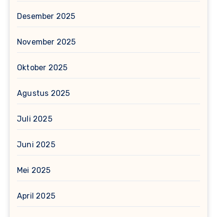
Desember 2025
November 2025
Oktober 2025
Agustus 2025
Juli 2025
Juni 2025
Mei 2025
April 2025