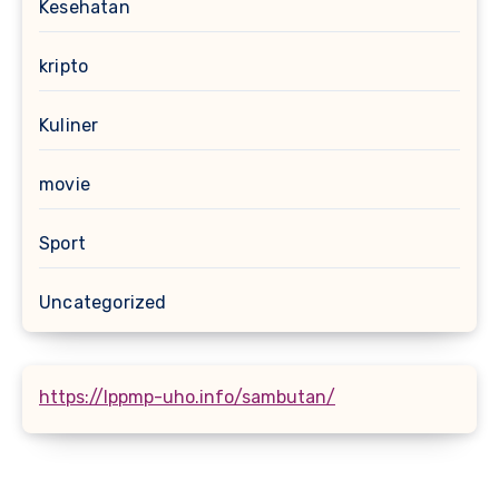
Kesehatan
kripto
Kuliner
movie
Sport
Uncategorized
https://lppmp-uho.info/sambutan/