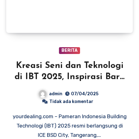
BERITA
Kreasi Seni dan Teknologi
di IBT 2025, Inspirasi Baru
untuk Desain Ruang Masa
admin
07/04/2025
Kini
Tidak ada komentar
yourdealing.com – Pameran Indonesia Building
Technologi (IBT) 2025 resmi berlangsung di
ICE BSD City, Tangerang,…