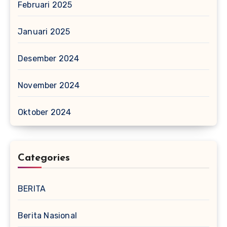
Februari 2025
Januari 2025
Desember 2024
November 2024
Oktober 2024
Categories
BERITA
Berita Nasional