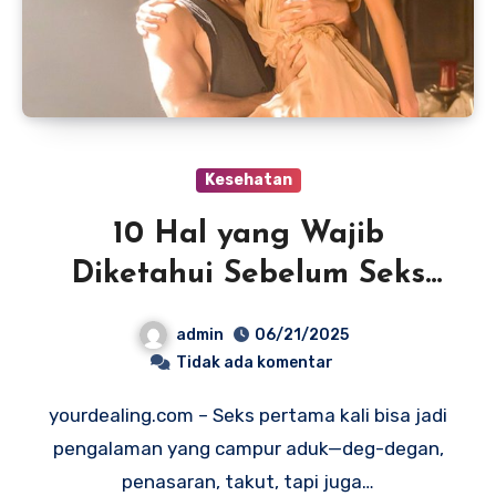
Kesehatan
10 Hal yang Wajib
Diketahui Sebelum Seks
Pertama Kali
admin
06/21/2025
Tidak ada komentar
yourdealing.com – Seks pertama kali bisa jadi
pengalaman yang campur aduk—deg-degan,
penasaran, takut, tapi juga…