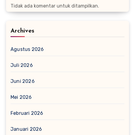
Tidak ada komentar untuk ditampilkan.
Archives
Agustus 2026
Juli 2026
Juni 2026
Mei 2026
Februari 2026
Januari 2026