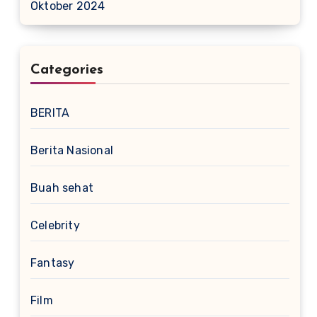
Oktober 2024
Categories
BERITA
Berita Nasional
Buah sehat
Celebrity
Fantasy
Film