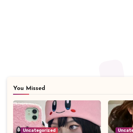
You Missed
Uncategorized
Uncate