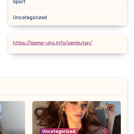
Sport
Uncategorized
https://lppmp-uho.info/sambutan/
Uncategorized