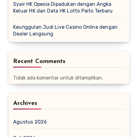
Syair HK Opesia Dipadukan dengan Angka
Keluar HK dan Data HK Lotto Paito Terbaru
Keunggulan Judi Live Casino Online dengan
Dealer Langsung
Recent Comments
Tidak ada komentar untuk ditampilkan.
Archives
Agustus 2026