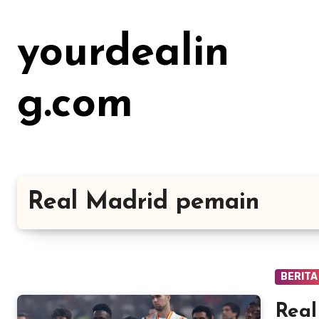
Lewati
ke
yourdealin
konten
g.com
Real Madrid pemain
BERITA
Real