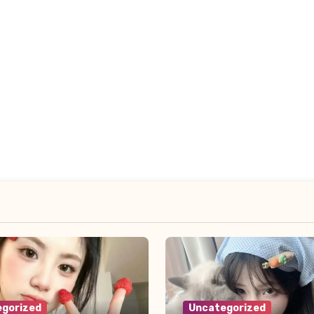
gorized
Uncategorized