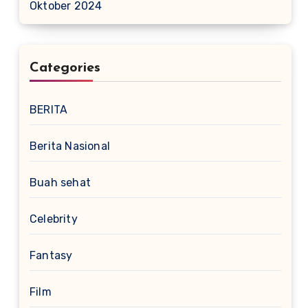
Oktober 2024
Categories
BERITA
Berita Nasional
Buah sehat
Celebrity
Fantasy
Film