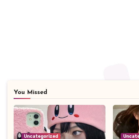
You Missed
Uncategorized
Uncate