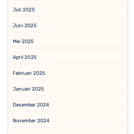
Juli 2025
Juni 2025
Mei 2025
April 2025
Februari 2025
Januari 2025
Desember 2024
November 2024