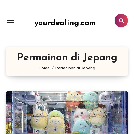
Lewati
ke
konten
yourdealing.com
Permainan di Jepang
Home
Permainan di Jepang