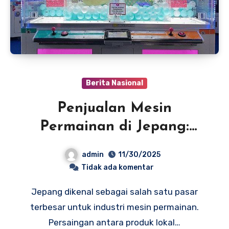
Berita Nasional
Penjualan Mesin
Permainan di Jepang:
Produk Impor dan Lokal
admin
11/30/2025
Tidak ada komentar
Jepang dikenal sebagai salah satu pasar
terbesar untuk industri mesin permainan.
Persaingan antara produk lokal…