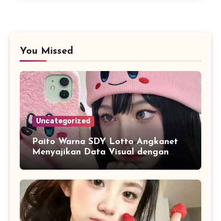
You Missed
Uncategorized
Paito Warna SDY Lotto Angkanet
Menyajikan Data Visual dengan
Tampilan yang Lebih Mudah
Dipahami