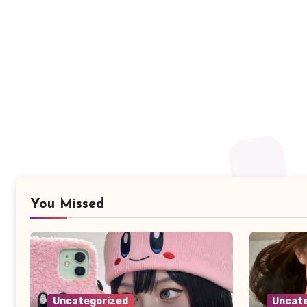
You Missed
Uncategorized
Uncate