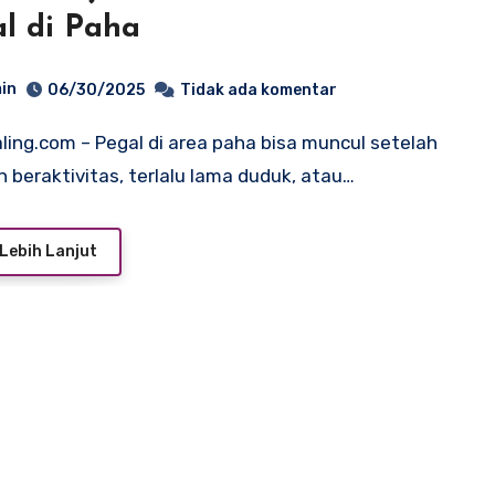
l di Paha
in
06/30/2025
Tidak ada komentar
n beraktivitas, terlalu lama duduk, atau…
Lebih Lanjut