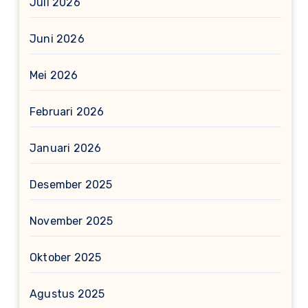
Juli 2026
Juni 2026
Mei 2026
Februari 2026
Januari 2026
Desember 2025
November 2025
Oktober 2025
Agustus 2025