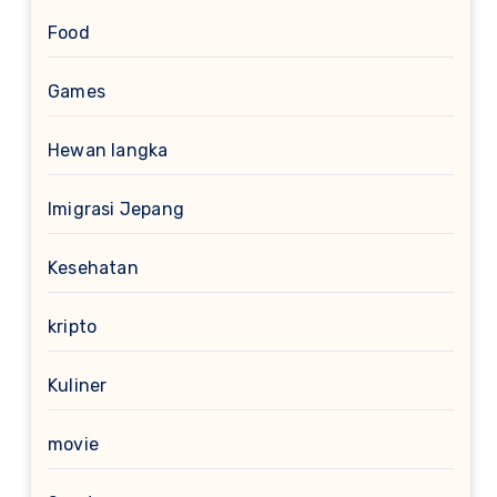
Food
Games
Hewan langka
Imigrasi Jepang
Kesehatan
kripto
Kuliner
movie