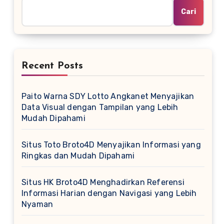
Cari
Recent Posts
Paito Warna SDY Lotto Angkanet Menyajikan
Data Visual dengan Tampilan yang Lebih
Mudah Dipahami
Situs Toto Broto4D Menyajikan Informasi yang
Ringkas dan Mudah Dipahami
Situs HK Broto4D Menghadirkan Referensi
Informasi Harian dengan Navigasi yang Lebih
Nyaman