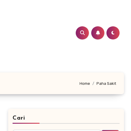
Home
Paha Sakit
Cari