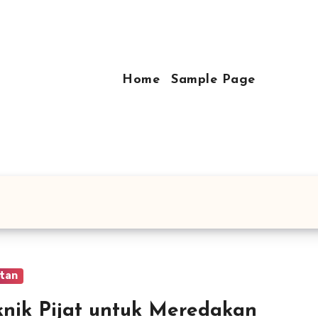
Home
Sample Page
tan
knik Pijat untuk Meredakan