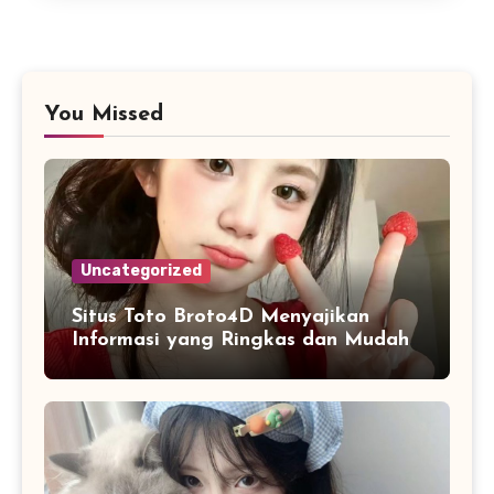
You Missed
Uncategorized
Situs Toto Broto4D Menyajikan
Informasi yang Ringkas dan Mudah
Dipahami