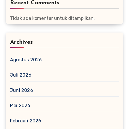
Recent Comments
Tidak ada komentar untuk ditampilkan.
Archives
Agustus 2026
Juli 2026
Juni 2026
Mei 2026
Februari 2026