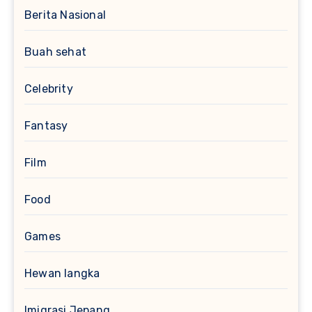
Berita Nasional
Buah sehat
Celebrity
Fantasy
Film
Food
Games
Hewan langka
Imigrasi Jepang