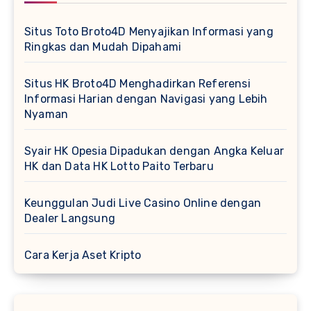
Situs Toto Broto4D Menyajikan Informasi yang
Ringkas dan Mudah Dipahami
Situs HK Broto4D Menghadirkan Referensi
Informasi Harian dengan Navigasi yang Lebih
Nyaman
Syair HK Opesia Dipadukan dengan Angka Keluar
HK dan Data HK Lotto Paito Terbaru
Keunggulan Judi Live Casino Online dengan
Dealer Langsung
Cara Kerja Aset Kripto