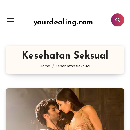
Lewati
ke
konten
yourdealing.com
Kesehatan Seksual
Home
Kesehatan Seksual