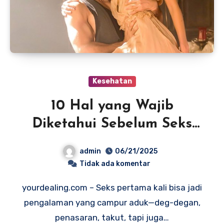
Kesehatan
10 Hal yang Wajib
Diketahui Sebelum Seks
Pertama Kali
admin
06/21/2025
Tidak ada komentar
yourdealing.com – Seks pertama kali bisa jadi
pengalaman yang campur aduk—deg-degan,
penasaran, takut, tapi juga…