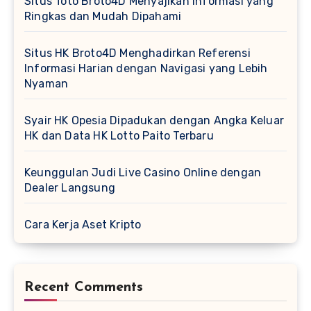
Situs Toto Broto4D Menyajikan Informasi yang
Ringkas dan Mudah Dipahami
Situs HK Broto4D Menghadirkan Referensi
Informasi Harian dengan Navigasi yang Lebih
Nyaman
Syair HK Opesia Dipadukan dengan Angka Keluar
HK dan Data HK Lotto Paito Terbaru
Keunggulan Judi Live Casino Online dengan
Dealer Langsung
Cara Kerja Aset Kripto
Recent Comments