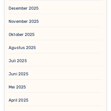
Desember 2025
November 2025
Oktober 2025
Agustus 2025
Juli 2025
Juni 2025
Mei 2025
April 2025