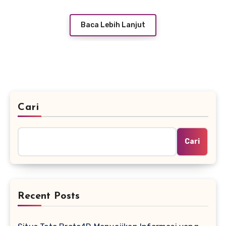
Baca Lebih Lanjut
Cari
Cari
Recent Posts