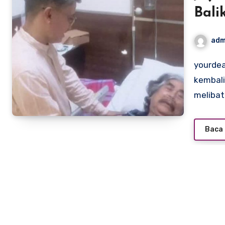
Bali
Rub
adm
yourdealing.com – Kehidupan dunia hiburan Indonesia
kembali
meliba
Baca 