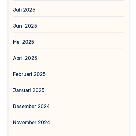
Juli 2025
Juni 2025
Mei 2025
April 2025
Februari 2025
Januari 2025
Desember 2024
November 2024