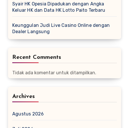
Syair HK Opesia Dipadukan dengan Angka
Keluar HK dan Data HK Lotto Paito Terbaru
Keunggulan Judi Live Casino Online dengan
Dealer Langsung
Recent Comments
Tidak ada komentar untuk ditampilkan.
Archives
Agustus 2026