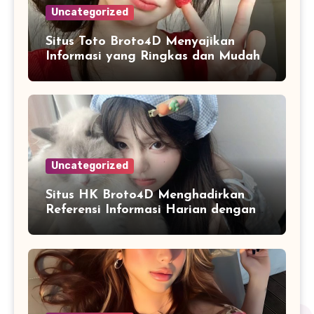
Uncategorized
Situs Toto Broto4D Menyajikan
Informasi yang Ringkas dan Mudah
Dipahami
Uncategorized
Situs HK Broto4D Menghadirkan
Referensi Informasi Harian dengan
Navigasi yang Lebih Nyaman