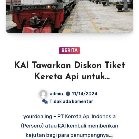
BERITA
KAI Tawarkan Diskon Tiket
Kereta Api untuk
Mendukung Partisipasi
admin
11/14/2024
Pilkada Serentak 27
Tidak ada komentar
November 2024
yourdealing – PT Kereta Api Indonesia
(Persero) atau KAI kembali memberikan
kejutan bagi para penumpangnya.…