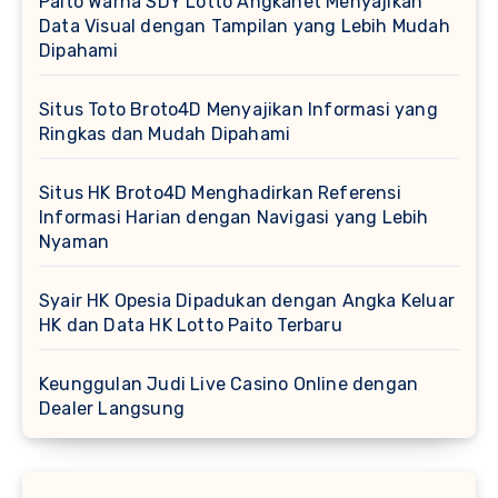
Paito Warna SDY Lotto Angkanet Menyajikan
Data Visual dengan Tampilan yang Lebih Mudah
Dipahami
Situs Toto Broto4D Menyajikan Informasi yang
Ringkas dan Mudah Dipahami
Situs HK Broto4D Menghadirkan Referensi
Informasi Harian dengan Navigasi yang Lebih
Nyaman
Syair HK Opesia Dipadukan dengan Angka Keluar
HK dan Data HK Lotto Paito Terbaru
Keunggulan Judi Live Casino Online dengan
Dealer Langsung