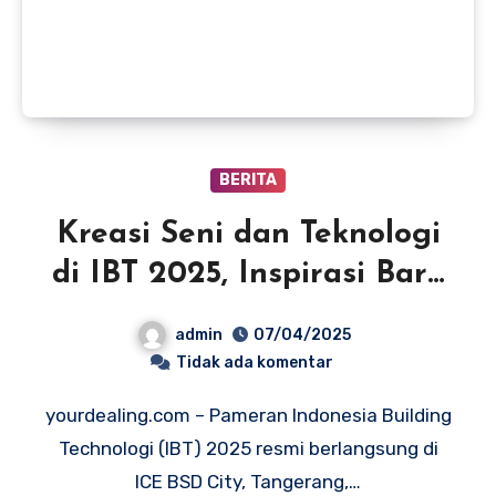
BERITA
Kreasi Seni dan Teknologi
di IBT 2025, Inspirasi Baru
untuk Desain Ruang Masa
admin
07/04/2025
Kini
Tidak ada komentar
yourdealing.com – Pameran Indonesia Building
Technologi (IBT) 2025 resmi berlangsung di
ICE BSD City, Tangerang,…