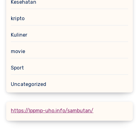
Kesehatan
kripto
Kuliner
movie
Sport
Uncategorized
https://lppmp-uho.info/sambutan/