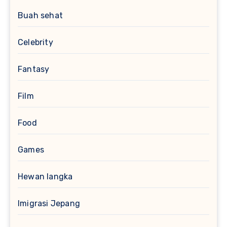
Buah sehat
Celebrity
Fantasy
Film
Food
Games
Hewan langka
Imigrasi Jepang