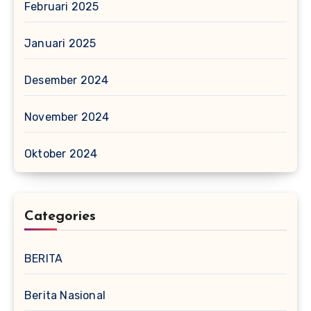
Februari 2025
Januari 2025
Desember 2024
November 2024
Oktober 2024
Categories
BERITA
Berita Nasional